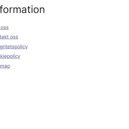
nformation
oss
takt oss
gritetspolicy
kiepolicy
emap