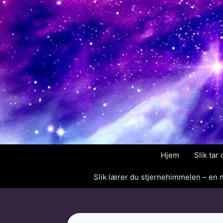
Hopp
til
innhold
Hjem
Slik tar
Slik lærer du stjernehimmelen – en