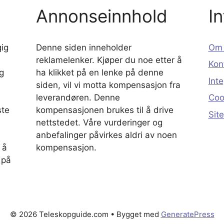
Annonseinnhold
I
ig
Denne siden inneholder
Om 
reklamelenker. Kjøper du noe etter å
Kon
g
ha klikket på en lenke på denne
Inte
siden, vil vi motta kompensasjon fra
leverandøren. Denne
Coo
ste
kompensasjonen brukes til å drive
Sit
nettstedet. Våre vurderinger og
anbefalinger påvirkes aldri av noen
 å
kompensasjon.
 på
© 2026 Teleskopguide.com
• Bygget med
GeneratePress